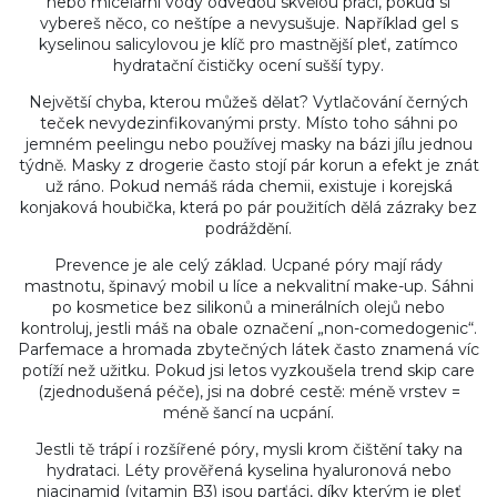
nebo micelární vody odvedou skvělou práci, pokud si
vybereš něco, co neštípe a nevysušuje. Například gel s
kyselinou salicylovou je klíč pro mastnější pleť, zatímco
hydratační čističky ocení sušší typy.
Největší chyba, kterou můžeš dělat? Vytlačování černých
teček nevydezinfikovanými prsty. Místo toho sáhni po
jemném peelingu nebo používej masky na bázi jílu jednou
týdně. Masky z drogerie často stojí pár korun a efekt je znát
už ráno. Pokud nemáš ráda chemii, existuje i korejská
konjaková houbička, která po pár použitích dělá zázraky bez
podráždění.
Prevence je ale celý základ. Ucpané póry mají rády
mastnotu, špinavý mobil u líce a nekvalitní make-up. Sáhni
po kosmetice bez silikonů a minerálních olejů nebo
kontroluj, jestli máš na obale označení „non-comedogenic“.
Parfemace a hromada zbytečných látek často znamená víc
potíží než užitku. Pokud jsi letos vyzkoušela trend skip care
(zjednodušená péče), jsi na dobré cestě: méně vrstev =
méně šancí na ucpání.
Jestli tě trápí i rozšířené póry, mysli krom čištění taky na
hydrataci. Léty prověřená kyselina hyaluronová nebo
niacinamid (vitamin B3) jsou parťáci, díky kterým je pleť