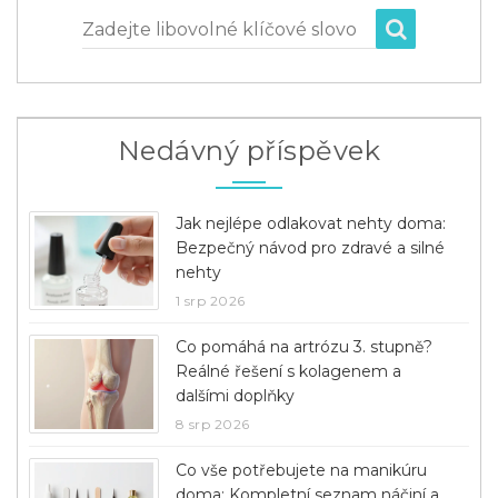
Zadejte libovolné klíčové slovo
Nedávný příspěvek
Jak nejlépe odlakovat nehty doma:
Bezpečný návod pro zdravé a silné
nehty
1 srp 2026
Co pomáhá na artrózu 3. stupně?
Reálné řešení s kolagenem a
dalšími doplňky
8 srp 2026
Co vše potřebujete na manikúru
doma: Kompletní seznam náčiní a