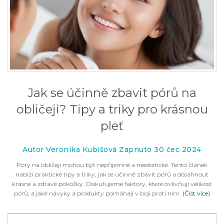
Jak se účinně zbavit pórů na
obličeji? Tipy a triky pro krásnou
pleť
Autor Veronika Kubišová Zapnuto 30 čec 2024
Póry na obličeji mohou být nepříjemné a neestetické. Tento článek
nabízí praktické tipy a triky, jak se účinně zbavit pórů a dosáhnout
krásné a zdravé pokožky. Diskutujeme faktory, které ovlivňují velikost
pórů, a jaké návyky a produkty pomáhají v boji proti nim.
(Číst více)