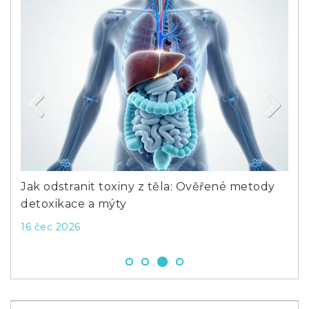
Previous
Next
o
Jak odstranit toxiny z těla: Ověřené metody
Co 
detoxikace a mýty
pří
16 čec 2026
4 č