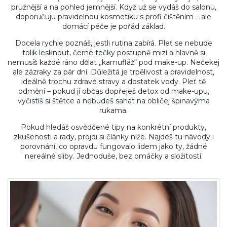
pružnější a na pohled jemnější. Když už se vydáš do salonu,
doporučuju pravidelnou kosmetiku s profi čištěním – ale
domácí péče je pořád základ.
Docela rychle poznáš, jestli rutina zabírá. Pleť se nebude
tolik lesknout, černé tečky postupně mizí a hlavně si
nemusíš každé ráno dělat „kamufláž“ pod make-up. Nečekej
ale zázraky za pár dní. Důležitá je trpělivost a pravidelnost,
ideálně trochu zdravé stravy a dostatek vody. Pleť tě
odmění – pokud jí občas dopřeješ detox od make-upu,
vyčistíš si štětce a nebudeš sahat na obličej špinavýma
rukama.
Pokud hledáš osvědčené tipy na konkrétní produkty,
zkušenosti a rady, projdi si články níže. Najdeš tu návody i
porovnání, co opravdu fungovalo lidem jako ty, žádné
nereálné sliby. Jednoduše, bez omáčky a složitostí.