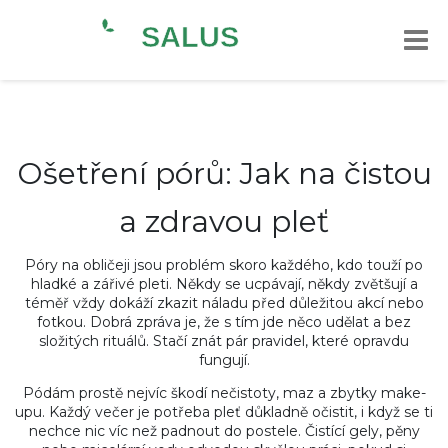
Ošetření pórů: Jak na čistou
a zdravou pleť
Póry na obličeji jsou problém skoro každého, kdo touží po
hladké a zářivé pleti. Někdy se ucpávají, někdy zvětšují a
téměř vždy dokáží zkazit náladu před důležitou akcí nebo
fotkou. Dobrá zpráva je, že s tím jde něco udělat a bez
složitých rituálů. Stačí znát pár pravidel, které opravdu
fungují.
Pódám prostě nejvíc škodí nečistoty, maz a zbytky make-
upu. Každý večer je potřeba pleť důkladně očistit, i když se ti
nechce nic víc než padnout do postele. Čistící gely, pěny