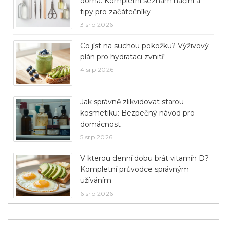
doma: Kompletní seznam náčiní a
tipy pro začátečníky
3 srp 2026
Co jíst na suchou pokožku? Výživový
plán pro hydrataci zvnitř
4 srp 2026
Jak správně zlikvidovat starou
kosmetiku: Bezpečný návod pro
domácnost
5 srp 2026
V kterou denní dobu brát vitamín D?
Kompletní průvodce správným
užíváním
6 srp 2026