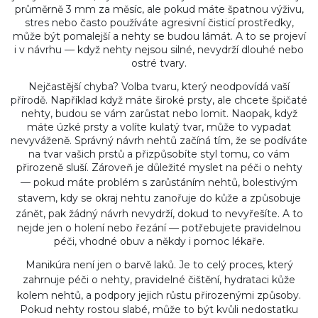
průměrně 3 mm za měsíc, ale pokud máte špatnou výživu,
stres nebo často používáte agresivní čisticí prostředky,
může být pomalejší a nehty se budou lámát. A to se projeví
i v návrhu — když nehty nejsou silné, nevydrží dlouhé nebo
ostré tvary.
Nejčastější chyba? Volba tvaru, který neodpovídá vaší
přírodě. Například když máte široké prsty, ale chcete špičaté
nehty, budou se vám zarůstat nebo lomit. Naopak, když
máte úzké prsty a volíte kulatý tvar, může to vypadat
nevyváženě. Správný návrh nehtů začíná tím, že se podíváte
na tvar vašich prstů a přizpůsobíte styl tomu, co vám
přirozeně sluší. Zároveň je důležité myslet na péči o nehty
— pokud máte problém s
zarůstáním nehtů
,
bolestivým
stavem, kdy se okraj nehtu zanořuje do kůže a způsobuje
zánět
, pak žádný návrh nevydrží, dokud to nevyřešíte. A to
nejde jen o holení nebo řezání — potřebujete pravidelnou
péči, vhodné obuv a někdy i pomoc lékaře.
Manikúra není jen o barvě laků. Je to celý proces, který
zahrnuje
péči o nehty
,
pravidelné čištění, hydrataci kůže
kolem nehtů, a podpory jejich růstu přirozenými způsoby
.
Pokud nehty rostou slabé, může to být kvůli nedostatku