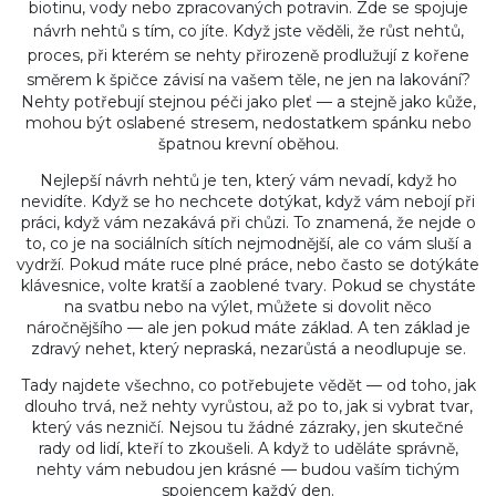
biotinu, vody nebo zpracovaných potravin. Zde se spojuje
návrh nehtů s tím, co jíte. Když jste věděli, že
růst nehtů
,
proces, při kterém se nehty přirozeně prodlužují z kořene
směrem k špičce
závisí na vašem těle, ne jen na lakování?
Nehty potřebují stejnou péči jako pleť — a stejně jako kůže,
mohou být oslabené stresem, nedostatkem spánku nebo
špatnou krevní oběhou.
Nejlepší návrh nehtů je ten, který vám nevadí, když ho
nevidíte. Když se ho nechcete dotýkat, když vám nebojí při
práci, když vám nezakává při chůzi. To znamená, že nejde o
to, co je na sociálních sítích nejmodnější, ale co vám sluší a
vydrží. Pokud máte ruce plné práce, nebo často se dotýkáte
klávesnice, volte kratší a zaoblené tvary. Pokud se chystáte
na svatbu nebo na výlet, můžete si dovolit něco
náročnějšího — ale jen pokud máte základ. A ten základ je
zdravý nehet, který nepraská, nezarůstá a neodlupuje se.
Tady najdete všechno, co potřebujete vědět — od toho, jak
dlouho trvá, než nehty vyrůstou, až po to, jak si vybrat tvar,
který vás nezničí. Nejsou tu žádné zázraky, jen skutečné
rady od lidí, kteří to zkoušeli. A když to uděláte správně,
nehty vám nebudou jen krásné — budou vaším tichým
spojencem každý den.