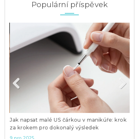
Populární příspěvek
Previous
Next
Jak napsat malé US čárkou v manikúře: krok
Pro
za krokem pro dokonalý výsledek
pře
9 pro 2025
9 li