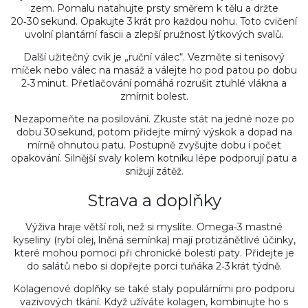
zem. Pomalu natahujte prsty směrem k tělu a držte
20‑30 sekund. Opakujte 3 krát pro každou nohu. Toto cvičení
uvolní plantární fascii a zlepší pružnost lýtkových svalů.
Další užitečný cvik je „ruční válec“. Vezměte si tenisový
míček nebo válec na masáž a válejte ho pod patou po dobu
2‑3 minut. Přetlačování pomáhá rozrušit ztuhlé vlákna a
zmírnit bolest.
Nezapomeňte na posilování. Zkuste stát na jedné noze po
dobu 30 sekund, potom přidejte mírný výskok a dopad na
mírně ohnutou patu. Postupně zvyšujte dobu i počet
opakování. Silnější svaly kolem kotníku lépe podporují patu a
snižují zátěž.
Strava a doplňky
Výživa hraje větší roli, než si myslíte. Omega‑3 mastné
kyseliny (rybí olej, lněná semínka) mají protizánětlivé účinky,
které mohou pomoci při chronické bolesti paty. Přidejte je
do salátů nebo si dopřejte porci tuňáka 2‑3 krát týdně.
Kolagenové doplňky se také staly populárními pro podporu
vazivových tkání. Když užíváte kolagen, kombinujte ho s