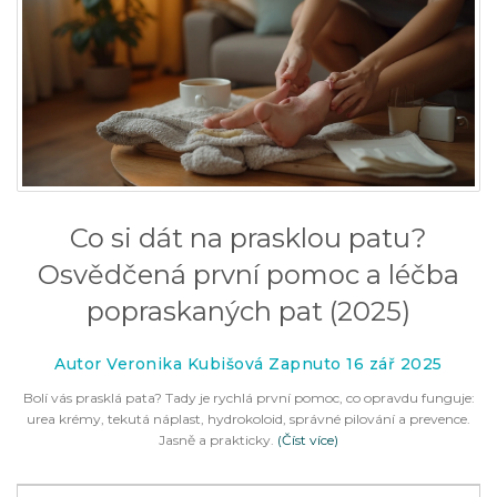
Co si dát na prasklou patu?
Osvědčená první pomoc a léčba
popraskaných pat (2025)
Autor Veronika Kubišová Zapnuto 16 zář 2025
Bolí vás prasklá pata? Tady je rychlá první pomoc, co opravdu funguje:
urea krémy, tekutá náplast, hydrokoloid, správné pilování a prevence.
Jasně a prakticky.
(Číst více)