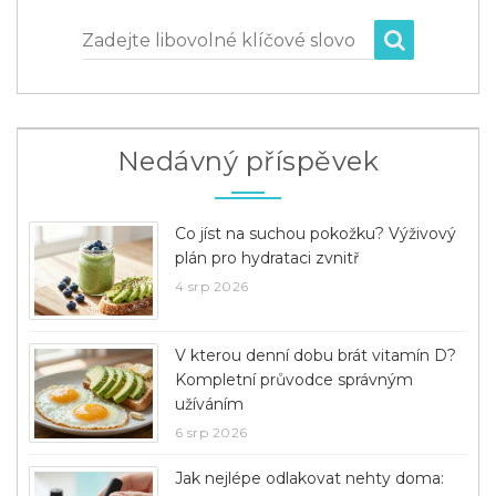
Zadejte libovolné klíčové slovo
Nedávný příspěvek
Co jíst na suchou pokožku? Výživový
plán pro hydrataci zvnitř
4 srp 2026
V kterou denní dobu brát vitamín D?
Kompletní průvodce správným
užíváním
6 srp 2026
Jak nejlépe odlakovat nehty doma: