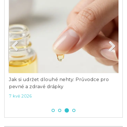
Previous
Next
m a
Jak si udržet dlouhé nehty: Průvodce pro
Jak
pevné a zdravé drápky
kte
7 kvě 2026
15 l