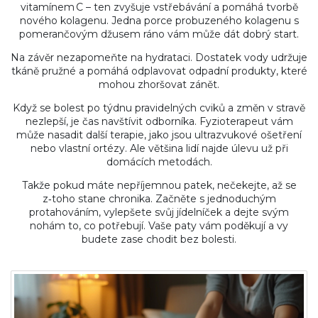
vitamínem C – ten zvyšuje vstřebávání a pomáhá tvorbě
nového kolagenu. Jedna porce probuzeného kolagenu s
pomerančovým džusem ráno vám může dát dobrý start.
Na závěr nezapomeňte na hydrataci. Dostatek vody udržuje
tkáně pružné a pomáhá odplavovat odpadní produkty, které
mohou zhoršovat zánět.
Když se bolest po týdnu pravidelných cviků a změn v stravě
nezlepší, je čas navštívit odborníka. Fyzioterapeut vám
může nasadit další terapie, jako jsou ultrazvukové ošetření
nebo vlastní ortézy. Ale většina lidí najde úlevu už při
domácích metodách.
Takže pokud máte nepříjemnou patek, nečekejte, až se
z‑toho stane chronika. Začněte s jednoduchým
protahováním, vylepšete svůj jídelníček a dejte svým
nohám to, co potřebují. Vaše paty vám poděkují a vy
budete zase chodit bez bolesti.