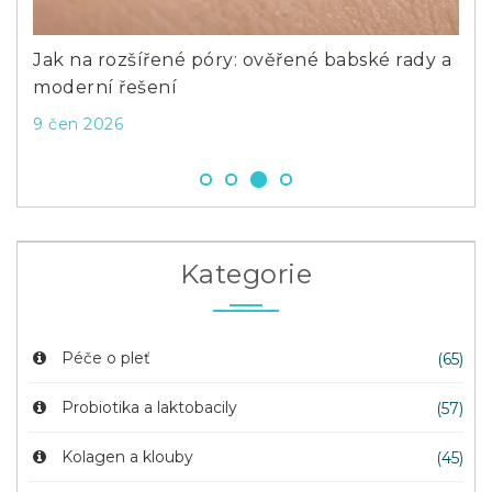
átky
Jak na rozšířené póry: ověřené babské rady a
Jak
moderní řešení
met
9 čen 2026
18 
Kategorie
Péče o pleť
(65)
Probiotika a laktobacily
(57)
Kolagen a klouby
(45)