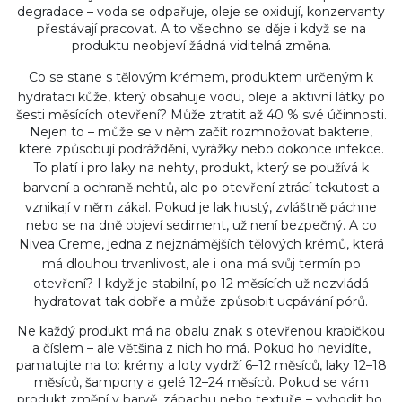
degradace – voda se odpařuje, oleje se oxidují, konzervanty
přestávají pracovat. A to všechno se děje i když se na
produktu neobjeví žádná viditelná změna.
Co se stane s
tělovým krémem
,
produktem určeným k
hydrataci kůže, který obsahuje vodu, oleje a aktivní látky
po
šesti měsících otevření? Může ztratit až 40 % své účinnosti.
Nejen to – může se v něm začít rozmnožovat bakterie,
které způsobují podráždění, vyrážky nebo dokonce infekce.
To platí i pro
laky na nehty
,
produkt, který se používá k
barvení a ochraně nehtů, ale po otevření ztrácí tekutost a
vznikají v něm zákal
. Pokud je lak hustý, zvláštně páchne
nebo se na dně objeví sediment, už není bezpečný. A co
Nivea Creme
,
jedna z nejznámějších tělových krémů, která
má dlouhou trvanlivost, ale i ona má svůj termín po
otevření
? I když je stabilní, po 12 měsících už nezvládá
hydratovat tak dobře a může způsobit ucpávání pórů.
Ne každý produkt má na obalu znak s otevřenou krabičkou
a číslem – ale většina z nich ho má. Pokud ho nevidíte,
pamatujte na to: krémy a loty vydrží 6–12 měsíců, laky 12–18
měsíců, šampony a gelé 12–24 měsíců. Pokud se vám
produkt změní v barvě, zápachu nebo textuře – vyhodit ho.