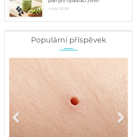
plán pro hydrataci zvnitř
4 srp 2026
Populární příspěvek
Previous
Next