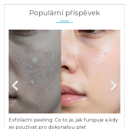
Populární příspěvek
Previous
Next
a
Exfoliační peeling: Co to je, jak funguje a kdy
Nej
jej používat pro dokonalou pleť
sys