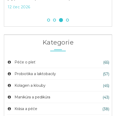
12 čec 2026
22 
Kategorie
Péče o pleť
(65)
Probiotika a laktobacily
(57)
Kolagen a klouby
(45)
Manikúra a pedikúra
(43)
Krása a péče
(38)