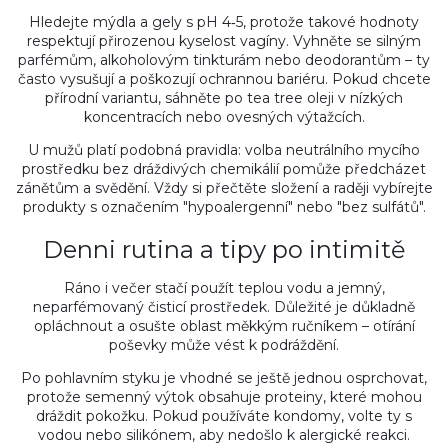
Hledejte mýdla a gely s pH 4‑5, protože takové hodnoty
respektují přirozenou kyselost vagíny. Vyhněte se silným
parfémům, alkoholovým tinkturám nebo deodorantům – ty
často vysušují a poškozují ochrannou bariéru. Pokud chcete
přírodní variantu, sáhněte po tea tree oleji v nízkých
koncentracích nebo ovesných výtažcích.
U mužů platí podobná pravidla: volba neutrálního mycího
prostředku bez dráždivých chemikálií pomůže předcházet
zánětům a svědění. Vždy si přečtěte složení a raději vybírejte
produkty s označením "hypoalergenní" nebo "bez sulfátů".
Denni rutina a tipy po intimitě
Ráno i večer stačí použít teplou vodu a jemný,
neparfémovaný čisticí prostředek. Důležité je důkladně
opláchnout a osušte oblast měkkým ručníkem – otírání
poševky může vést k podráždění.
Po pohlavním styku je vhodné se ještě jednou osprchovat,
protože semenný výtok obsahuje proteiny, které mohou
dráždit pokožku. Pokud používáte kondomy, volte ty s
vodou nebo silikónem, aby nedošlo k alergické reakci.