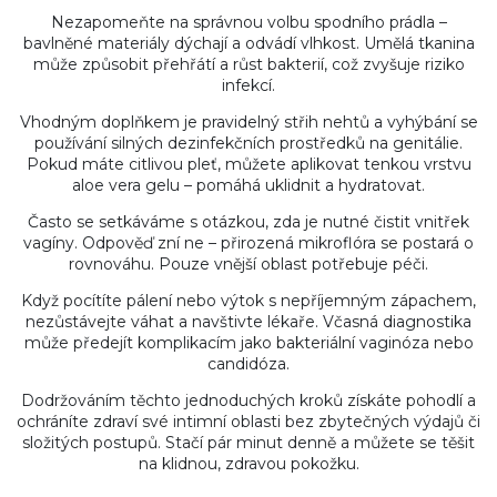
Nezapomeňte na správnou volbu spodního prádla –
bavlněné materiály dýchají a odvádí vlhkost. Umělá tkanina
může způsobit přehřátí a růst bakterií, což zvyšuje riziko
infekcí.
Vhodným doplňkem je pravidelný střih nehtů a vyhýbání se
používání silných dezinfekčních prostředků na genitálie.
Pokud máte citlivou pleť, můžete aplikovat tenkou vrstvu
aloe vera gelu – pomáhá uklidnit a hydratovat.
Často se setkáváme s otázkou, zda je nutné čistit vnitřek
vagíny. Odpověď zní ne – přirozená mikroflóra se postará o
rovnováhu. Pouze vnější oblast potřebuje péči.
Když pocítíte pálení nebo výtok s nepříjemným zápachem,
nezůstávejte váhat a navštivte lékaře. Včasná diagnostika
může předejít komplikacím jako bakteriální vaginóza nebo
candidóza.
Dodržováním těchto jednoduchých kroků získáte pohodlí a
ochráníte zdraví své intimní oblasti bez zbytečných výdajů či
složitých postupů. Stačí pár minut denně a můžete se těšit
na klidnou, zdravou pokožku.