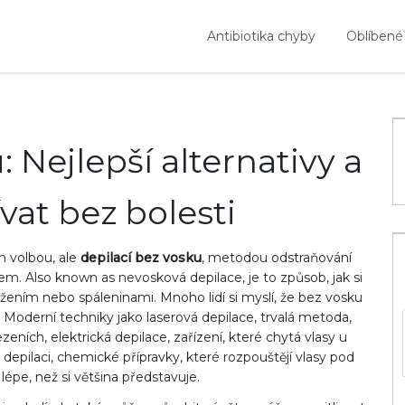
Antibiotika chyby
Oblíbené
 Nejlepší alternativy a
ívat bez bolesti
n volbou, ale
depilací bez vosku
,
metodou odstraňování
skem
. Also known as
nevosková depilace
, je to způsob, jak si
ražením nebo spáleninami.
Mnoho lidí si myslí, že bez vosku
 Moderní techniky jako
laserová depilace
,
trvalá metoda,
sezeních
,
elektrická depilace
,
zařízení, které chytá vlasy u
depilaci
,
chemické přípravky, které rozpouštějí vlasy pod
lépe, než si většina představuje.