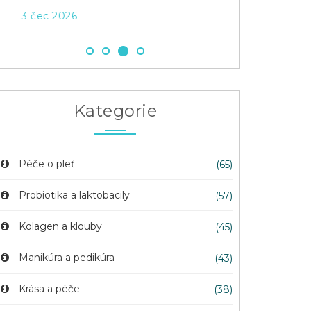
3 čec 2026
Kategorie
Péče o pleť
(65)
Probiotika a laktobacily
(57)
Kolagen a klouby
(45)
Manikúra a pedikúra
(43)
Krása a péče
(38)