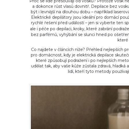
Proč se lidé přesouvají od vosku? Protože vosk ne
a dokonce růst vlasů dovnitř. Depilace bez vosku
být i levnější na dlouhou dobu – například laserová
Elektrické depilátory jsou ideální pro domácí použ
rychlé řešení před událostí – jen si vyberte ten 
ale i
péče po depilaci
,
kroky, které zabrání podraže
bez parfémů, vyhýbání se slunci hned po ošetře
které 
Co najdete v článcích níže? Přehled nejlepších pr
pro domácnost, kdy je elektrická depilace skuteč
které způsobují podražení i po nejlepších metodá
udělat tak, aby vaše kůže zůstala zdravá, hladká
lidí, kteří tyto metody používa