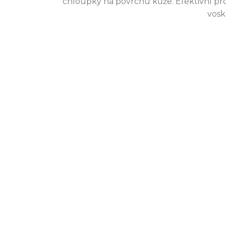
chloupky na povrchu kůže. Efektivní pro 
7 kvě 2025
vosk