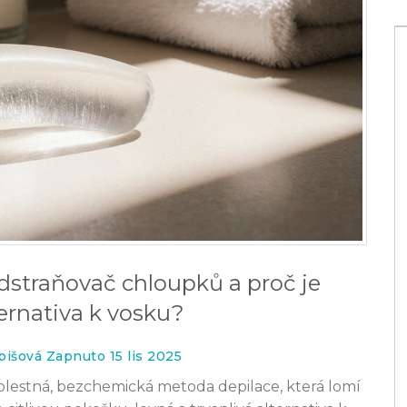
odstraňovač chloupků a proč je
ternativa k vosku?
ovány na
Jak si depilovat intimní partie
bišová Zapnuto 15 lis 2025
ika bez
bezpečně: kompletní návod bez
olestná, bezchemická metoda depilace, která lomí
podráždění