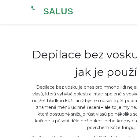
Depilace bez vosku:
jak je použ
Depilace bez vosku je dnes pro mnoho lidí neje
vlasů, která vyhýbá bolesti a iritaci spojené s vo
udržet hladkou kůži, aniž byste museli trpět pod
znamená méně účinné řešení – ale to je mylné.
která postupně snižuje růst vlasů po několika 
kořene a působí déle než holení
, nebo
krémy na 
povrchem kůže
fungují 