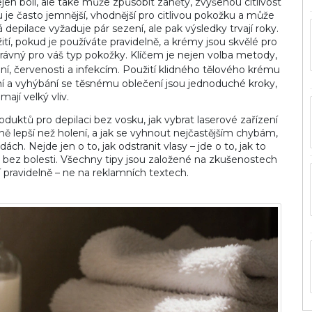
jen bolí, ale také může způsobit záněty, zvýšenou citlivost
 je často jemnější, vhodnější pro citlivou pokožku a může
 depilace vyžaduje pár sezení, ale pak výsledky trvají roky.
ití, pokud je používáte pravidelně, a krémy jsou skvělé pro
správný pro váš typ pokožky. Klíčem je nejen volba metody,
ní, červenosti a infekcím
. Použití klidného tělového krému
ní a vyhýbání se těsnému oblečení jsou jednoduché kroky,
mají velký vliv.
oduktů pro depilaci bez vosku, jak vybrat laserové zařízení
ně lepší než holení, a jak se vyhnout nejčastějším chybám,
ch. Nejde jen o to, jak odstranit vlasy – jde o to, jak to
 a bez bolesti. Všechny tipy jsou založené na zkušenostech
jí pravidelně – ne na reklamních textech.