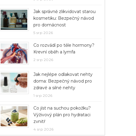
Jak správně zlikvidovat starou
kosmetiku: Bezpečný návod
pro domácnost
5 srp 2026
Co rozvádí po těle hormony?
Krevní oběh a lymfa
2 srp 2026
Jak nejlépe odlakovat nehty
doma: Bezpečný návod pro
zdravé a silné nehty
1 srp 2026
Co jíst na suchou pokožku?
Výživový plán pro hydrataci
zvnitř
4 srp 2026