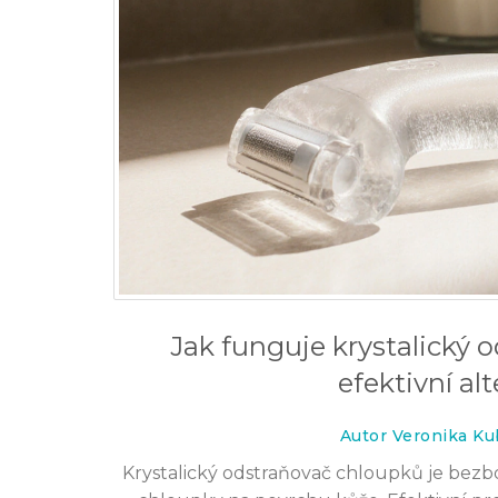
Jak funguje krystalický 
efektivní al
 klouby: V čem je nejvíce
Jaké značky nejsou test
Autor Veronika Ku
zvířatech: tělová kosmet
Krystalický odstraňovač chloupků je bezb
krutosti