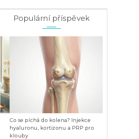
Populární příspěvek
Co se píchá do kolena? Injekce
Kolagen na kl
hyaluronu, kortizonu a PRP pro
kolagenu?
klouby
18 bře 2025