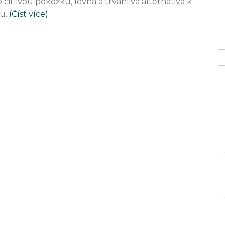
citlivou pokožku, levná a trvanlivá alternativa k
27 srp 2025
u.
(Číst více)