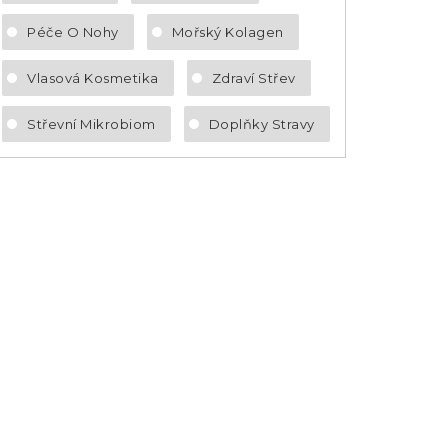
Péče O Nohy
Mořský Kolagen
Vlasová Kosmetika
Zdraví Střev
Střevní Mikrobiom
Doplňky Stravy