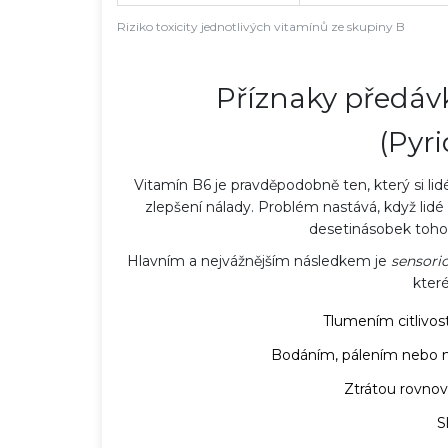
Riziko toxicity jednotlivých vitamínů ze skupiny B
Příznaky předáv
(Pyr
Vitamín B6 je pravděpodobně ten, který si lidé
zlepšení nálady. Problém nastává, když li
desetinásobek toho,
Hlavním a nejvážnějším následkem je
sensori
které
Tlumením citlivost
Bodáním, pálením nebo m
Ztrátou rovnov
S