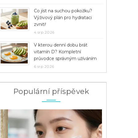
Co jíst na suchou pokožku?
Výživový plán pro hydrataci
zvnitř
4 srp 2026
V kterou denní dobu brát
vitamín D? Kompletní
průvodce správným užíváním
6 srp 2026
Populární příspěvek