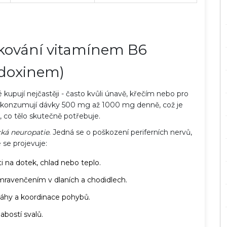
kování vitamínem B6
idoxinem)
 kupují nejčastěji - často kvůli únavě, křečím nebo pro
dé konzumují dávky 500 mg až 1000 mg denně, což je
 co tělo skutečně potřebuje.
cká neuropatie
. Jedná se o poškození periferních nervů,
 se projevuje:
i na dotek, chlad nebo teplo.
ravenčením v dlaních a chodidlech.
áhy a koordinace pohybů.
labostí svalů.