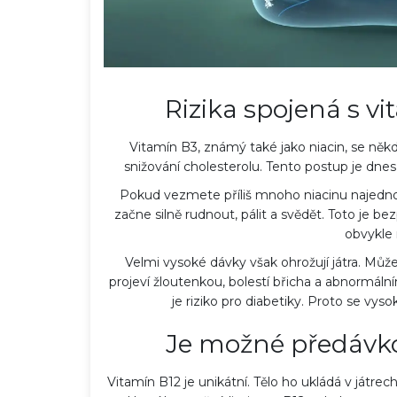
Rizika spojená s v
Vitamín B3, známý také jako niacin, se něk
snižování cholesterolu. Tento postup je dnes
Pokud vezmete příliš mnoho niacinu najednou
začne silně rudnout, pálit a svědět. Toto je be
obvykle 
Velmi vysoké dávky však ohrožují játra. Může 
projeví žloutenkou, bolestí břicha a abnormálním
je riziko pro diabetiky. Proto se vy
Je možné předávko
Vitamín B12 je unikátní. Tělo ho ukládá v játrec