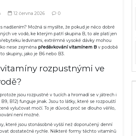
á
12 června 2026
0
s nadšením? Možná si myslíte, že pokud je něco dobré
tných ve vodě, ke kterým patří skupina B, to ale platí jen
ich přebyteku ledvinami, extrémně vysoké dávky mohou
iziko nese zejména
předávkování vitamínem B
v podobě
éto skupiny, jako je B6 nebo B3.
 vitamíny rozpustnými ve
vodě?
 protože jsou rozpustné v tucích a hromadí se v játrech i
 B9, B12) funguje jinak. Jsou to látky, které se rozpouští
zeně vylučovat močí. To je důvod, proč se dlouho věřilo,
kování není možné.
ávky, které jsou stonásobně vyšší než doporučený denní
aňovat dostatečně rychle. Některé formy těchto vitamínů