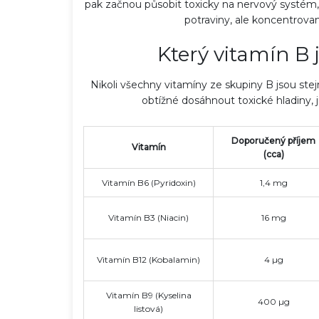
pak začnou působit toxicky na nervový systém,
potraviny, ale koncentrovan
Který vitamín B
Nikoli všechny vitamíny ze skupiny B jsou ste
obtížné dosáhnout toxické hladiny,
avek je nejvhodnější pro
Jak se zbavit žlutých cho
Doporučený příjem
ličeje? Nejlepší rady pro
praktický průvodce krok
Vitamín
(cca)
eť
8 říj 2025
Vitamín B6 (Pyridoxin)
1,4 mg
Vitamín B3 (Niacin)
16 mg
Vitamín B12 (Kobalamin)
4 µg
Vitamín B9 (Kyselina
400 µg
listová)