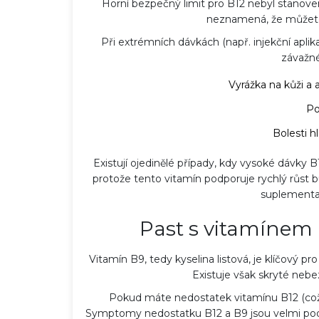
Horní bezpečný limit pro B12 nebyl stanove
neznamená, že můžete 
Při extrémních dávkách (např. injekční apli
závažné
Vyrážka na kůži a 
Po
Bolesti h
Existují ojedinělé případy, kdy vysoké dávky B
protože tento vitamín podporuje rychlý růst
suplementa
Past s vitamínem 
Vitamín B9, tedy kyselina listová, je klíčový p
Existuje však skryté neb
Pokud máte nedostatek vitamínu B12 (což je
Symptomy nedostatku B12 a B9 jsou velmi podo