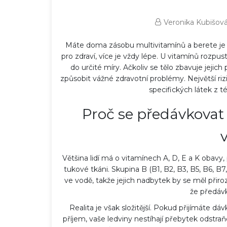
Veronika Kubišov
Máte doma zásobu multivitamínů a berete je 
pro zdraví, více je vždy lépe. U vitamínů rozpus
do určité míry. Ačkoliv se tělo zbavuje jej
způsobit vážné zdravotní problémy. Největší r
specifických látek z t
Proč se předávkovat
Většina lidí má o vitamínech A, D, E a K obavy,
tukové tkáni. Skupina B (B1, B2, B3, B5, B6, B7,
ve vodě, takže jejich nadbytek by se měl přiro
že předáv
Realita je však složitější. Pokud přijímáte d
příjem, vaše ledviny nestíhají přebytek odstr