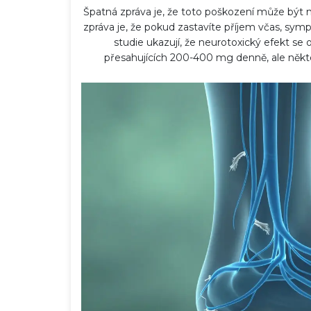
Špatná zpráva je, že toto poškození může být n
zpráva je, že pokud zastavíte příjem včas, sy
studie ukazují, že neurotoxický efekt se
přesahujících 200-400 mg denně, ale někteří j