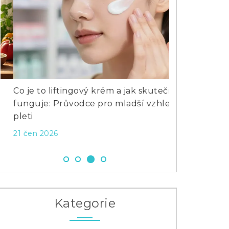
Co je to liftingový krém a jak skutečně
Jaký příprave
funguje: Průvodce pro mladší vzhled
umývání oblič
pleti
zdravou pleť
21 čen 2026
3 dub 2024
Kategorie