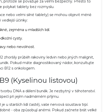
n, protože se považuje za velmi bezpečný. Přesto to
polykat tablety bez rozmyslu.
kace nebo velmi silné tablety) se mohou objevit méně
 vedlejší účinky:
akné, zejména u mladších lidí.
dkožní cysty.
lavy nebo nevolnost.
12 zhoršily průběh rakoviny ledvin nebo jiných malignit,
 buněk. Pokud máte diagnostikovaný nádor, konzultujte
ci B12 s onkologem.
B9 (Kyselinou listovou)
ro tvorbu DNA a dělení buněk. Je nezbytný v těhotenství.
ezpečí při jejím nadměrném příjmu.
 u starších lidí časté), vaše nervová soustava trpí.
bné - oba způsobují anémii. Pokud začnete brát velké