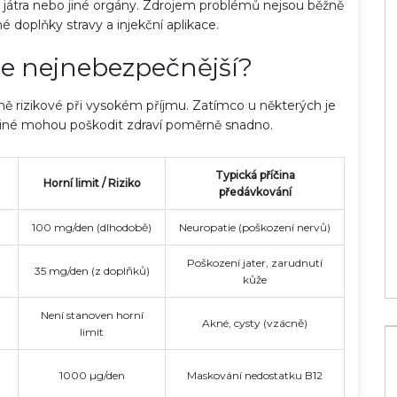
 játra nebo jiné orgány. Zdrojem problémů nejsou běžně
é doplňky stravy a injekční aplikace.
 je nejnebezpečnější?
jně rizikové při vysokém příjmu. Zatímco u některých je
 jiné mohou poškodit zdraví poměrně snadno.
didel -
Co by se mělo jíst každý den:
Typická příčina
 za krokem
Multivitamíny a správná výživa
Horní limit / Riziko
předávkování
3 úno 2025
100 mg/den (dlhodobě)
Neuropatie (poškození nervů)
Poškození jater, zarudnutí
35 mg/den (z doplňků)
kůže
Není stanoven horní
Akné, cysty (vzácně)
limit
1000 µg/den
Maskování nedostatku B12