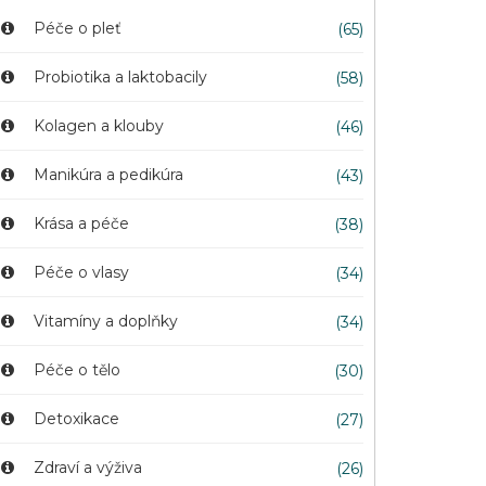
Péče o pleť
(65)
Probiotika a laktobacily
(58)
Kolagen a klouby
(46)
Manikúra a pedikúra
(43)
Krása a péče
(38)
Péče o vlasy
(34)
Vitamíny a doplňky
(34)
Péče o tělo
(30)
Detoxikace
(27)
Zdraví a výživa
(26)