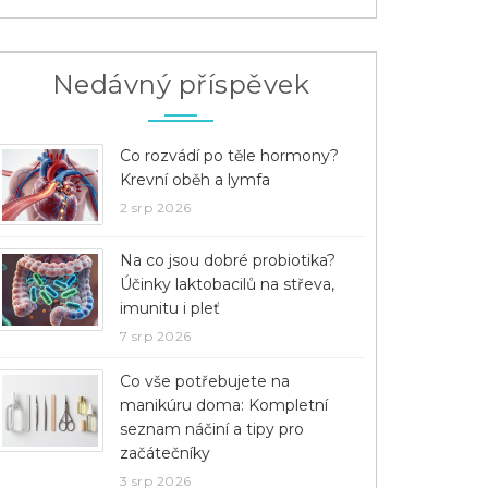
Nedávný příspěvek
Co rozvádí po těle hormony?
Krevní oběh a lymfa
2 srp 2026
Na co jsou dobré probiotika?
Účinky laktobacilů na střeva,
imunitu i pleť
7 srp 2026
Co vše potřebujete na
manikúru doma: Kompletní
seznam náčiní a tipy pro
začátečníky
3 srp 2026