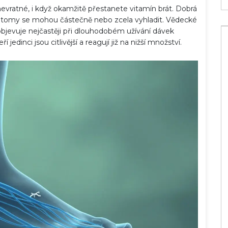
evratné, i když okamžitě přestanete vitamín brát. Dobrá
mptomy se mohou částečně nebo zcela vyhladit. Vědecké
 objevuje nejčastěji při dlouhodobém užívání dávek
edinci jsou citlivější a reagují již na nižší množství.