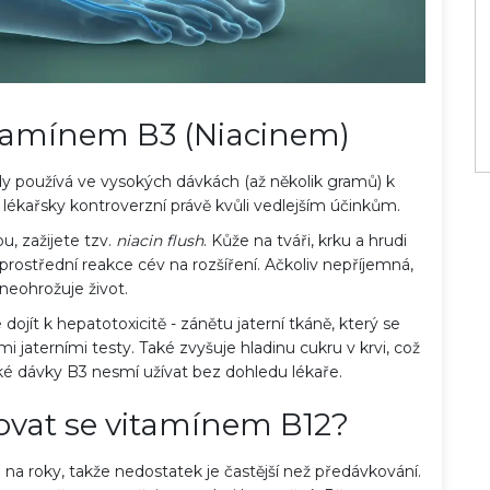
itamínem B3 (Niacinem)
dy používá ve vysokých dávkách (až několik gramů) k
 lékařsky kontroverzní právě kvůli vedlejším účinkům.
, zažijete tzv.
niacin flush
. Kůže na tváři, krku a hrudi
zprostřední reakce cév na rozšíření. Ačkoliv nepříjemná,
neohrožuje život.
dojít k hepatotoxicitě - zánětu jaterní tkáně, který se
i jaterními testy. Také zvyšuje hladinu cukru v krvi, což
soké dávky B3 nesmí užívat bez dohledu lékaře.
vat se vitamínem B12?
h na roky, takže nedostatek je častější než předávkování.