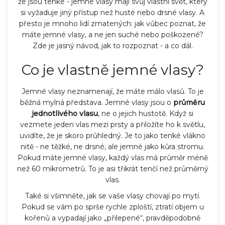
že jsou tenké - jemné vlasy mají svůj vlastní svět, který
si vyžaduje jiný přístup než husté nebo drsné vlasy. A
přesto je mnoho lidí zmatených: jak vůbec poznat, že
máte jemné vlasy, a ne jen suché nebo poškozené?
Zde je jasný návod, jak to rozpoznat - a co dál.
Co je vlastně jemné vlasy?
Jemné vlasy neznamenají, že máte málo vlasů. To je
běžná mylná představa. Jemné vlasy jsou o
průměru
jednotlivého vlasu
, ne o jejich hustotě. Když si
vezmete jeden vlas mezi prsty a přiložíte ho k světlu,
uvidíte, že je skoro průhledný. Je to jako tenké vlákno
nitě - ne těžké, ne drsné, ale jemné jako kůra stromu.
Pokud máte jemné vlasy, každý vlas má průměr méně
než 60 mikrometrů. To je asi třikrát tenčí než průměrný
vlas.
Také si všimněte, jak se vaše vlasy chovají po mytí.
Pokud se vám po sprše rychle zploští, ztratí objem u
kořenů a vypadají jako „přilepené“, pravděpodobně