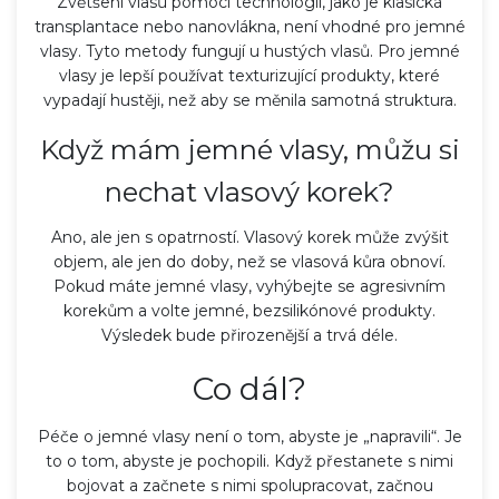
Zvětšení vlasů pomocí technologií, jako je klasická
transplantace nebo nanovlákna, není vhodné pro jemné
vlasy. Tyto metody fungují u hustých vlasů. Pro jemné
vlasy je lepší používat texturizující produkty, které
vypadají hustěji, než aby se měnila samotná struktura.
Když mám jemné vlasy, můžu si
nechat vlasový korek?
Ano, ale jen s opatrností. Vlasový korek může zvýšit
objem, ale jen do doby, než se vlasová kůra obnoví.
Pokud máte jemné vlasy, vyhýbejte se agresivním
korekům a volte jemné, bezsilikónové produkty.
Výsledek bude přirozenější a trvá déle.
Co dál?
Péče o jemné vlasy není o tom, abyste je „napravili“. Je
to o tom, abyste je pochopili. Když přestanete s nimi
bojovat a začnete s nimi spolupracovat, začnou