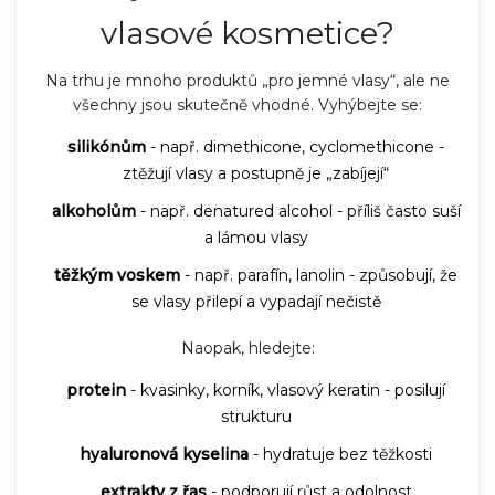
vlasové kosmetice?
Na trhu je mnoho produktů „pro jemné vlasy“, ale ne
všechny jsou skutečně vhodné. Vyhýbejte se:
silikónům
- např. dimethicone, cyclomethicone -
ztěžují vlasy a postupně je „zabíjejí“
alkoholům
- např. denatured alcohol - příliš často suší
a lámou vlasy
těžkým voskem
- např. parafín, lanolin - způsobují, že
se vlasy přilepí a vypadají nečistě
Naopak, hledejte:
protein
- kvasinky, korník, vlasový keratin - posilují
strukturu
hyaluronová kyselina
- hydratuje bez těžkosti
extrakty z řas
- podporují růst a odolnost