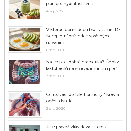
plán pro hydrataci zvnitř
4 srp 2026
V kterou denní dobu brát vitamín D?
Kompletní průvodce správným
užíváním
6 srp 2026
Na co jsou dobré probiotika? Účinky
laktobacilů na střeva, imunitu i pleť
7 srp 2026
Co rozvádí po těle hormony? Krevní
oběh a lymfa
2 srp 2026
Jak správně zlikvidovat starou