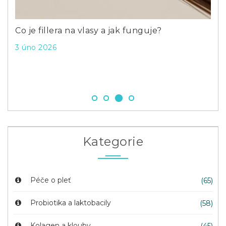
Previous
Next
Co je fillera na vlasy a jak funguje?
Pro
klo
3 úno 2026
23 
Kategorie
Péče o pleť
(65)
Probiotika a laktobacily
(58)
Kolagen a klouby