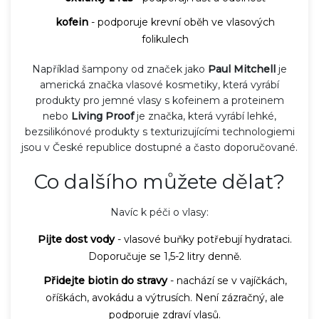
kofein
- podporuje krevní oběh ve vlasových
folikulech
Například šampony od značek jako
Paul Mitchell
je
americká značka vlasové kosmetiky, která vyrábí
produkty pro jemné vlasy s kofeinem a proteinem
nebo
Living Proof
je značka, která vyrábí lehké,
bezsilikónové produkty s texturizujícími technologiemi
jsou v České republice dostupné a často doporučované.
Co dalšího můžete dělat?
Navíc k péči o vlasy:
Pijte dost vody
- vlasové buňky potřebují hydrataci.
Doporučuje se 1,5-2 litry denně.
Přidejte biotin do stravy
- nachází se v vajíčkách,
oříškách, avokádu a výtrusích. Není zázračný, ale
podporuje zdraví vlasů.