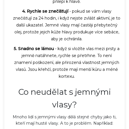
přilepí k hlavě.
4. Rychle se znečišťují
- pokud se vám vlasy
znečišťují za 24 hodin, i když nejste zvlášť aktivní, je to
další ukazatel. Jemné vlasy mají častěji přebytečný
olej, protože jejich kůže hlavy produkuje více sebáce,
aby je ochránila.
5. Snadno se lámou
- když si vložíte vlas mezi prsty a
jemně natáhnete, rychle se přetrhne. To není
znamení poškození, ale přirozená vlastnost jemných
vlasů. Jsou křehčí, protože mají menší kůru a méně
kortexu.
Co neudělat s jemnými
vlasy?
Mnoho lidí s jemnými vlasy dělá stejné chyby jako ti,
kteří mají husté vlasy. A to je problém. Například: