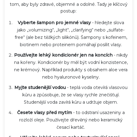
tom, aby byly zdravé, objemné a odolné. Tady je klíčový
postup:
Vyberte šampon pro jemné vlasy
- hledejte slova
jako „volumizing“, „light“, „clarifying“ nebo „sulfate-
free“ (ale bez těžkých silikónů). Šampony s kofeinem,
biotinem nebo proteinem pomáhají posílit vlasy.
Používejte lehký kondicionér jen na koncích
- nikdy
na kořeny. Kondicionér by měl být vodní konzistence,
ne krémový. Například produkty s obsahem aloe vera
nebo hyaluronové kyseliny.
Myjte studenější vodou
- teplá voda otevírá vlasovou
kůru a způsobuje, že se vlasy rychle znečišťují.
Studenější voda zavírá kůru a udržuje objem.
Česete vlasy před mytím
- to odstraní usazeniny a
rozloží oleje. Používejte dřevěný nebo keramický
česací kartáč.