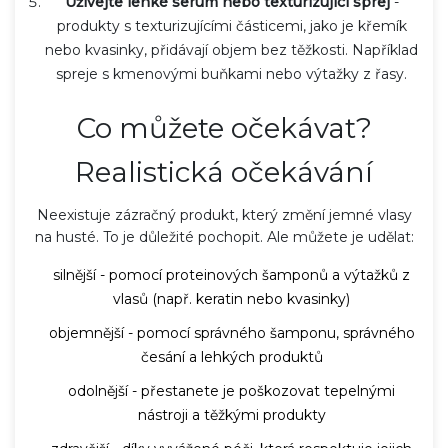
Užívejte lehké serum nebo texturizující sprej
-
produkty s texturizujícími částicemi, jako je křemík
nebo kvasinky, přidávají objem bez těžkosti. Například
spreje s kmenovými buňkami nebo výtažky z řasy.
Co můžete očekávat?
Realistická očekávání
Neexistuje zázračný produkt, který změní jemné vlasy
na husté. To je důležité pochopit. Ale můžete je udělat:
silnější - pomocí proteinových šamponů a výtažků z
vlasů (např. keratin nebo kvasinky)
objemnější - pomocí správného šamponu, správného
česání a lehkých produktů
odolnější - přestanete je poškozovat tepelnými
nástroji a těžkými produkty