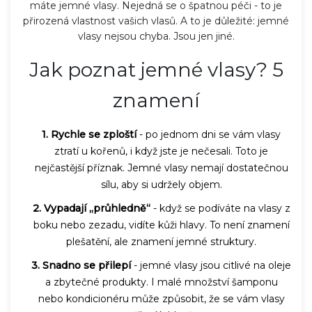
máte jemné vlasy. Nejedná se o špatnou péči - to je
přirozená vlastnost vašich vlasů. A to je důležité: jemné
vlasy nejsou chyba. Jsou jen jiné.
Jak poznat jemné vlasy? 5
znamení
1. Rychle se zploští
- po jednom dni se vám vlasy
ztratí u kořenů, i když jste je nečesali. Toto je
nejčastější příznak. Jemné vlasy nemají dostatečnou
sílu, aby si udržely objem.
2. Vypadají „průhledně“
- když se podíváte na vlasy z
boku nebo zezadu, vidíte kůži hlavy. To není znamení
plešatění, ale znamení jemné struktury.
3. Snadno se přilepí
- jemné vlasy jsou citlivé na oleje
a zbytečné produkty. I malé množství šamponu
nebo kondicionéru může způsobit, že se vám vlasy