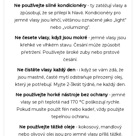
Ne používejte silné kondicionéry
- ty zatěžují vlasy a
způsobují, že se přilepí k hlavě. Kondicionéry pro
jemné vlasy jsou lehčí, většinou označené jako „light“
nebo „volumizing“.
Ne česete vlasy, když jsou mokré
- jemné vlasy jsou
křehké ve vlhkém stavu. Česání může způsobit
přetržení. Používejte široké zuby nebo prstové
česání.
Ne čistěte vlasy každý den
- i když se vám zdá, že
jsou mastné, časté mytí odstraňuje přirozený olej,
který je potřebují. Myjte 2-3krát týdně, ne každý den.
Ne používejte horké nástroje bez ochrany
- jemné
vlasy se při teplotě nad 170 °C poškozují rychle.
Pokud musíte použít fén nebo kadeř, vždy použijte
tepelnou ochranu.
Ne používejte těžké oleje
- kokosový, mandlový
nebo olivový olej jsou pro jemné vlasy příliš těžké.