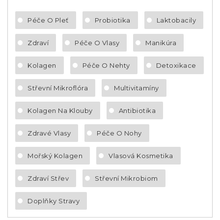
Péče O Pleť
Probiotika
Laktobacily
Zdraví
Péče O Vlasy
Manikúra
Kolagen
Péče O Nehty
Detoxikace
Střevní Mikroflóra
Multivitamíny
Kolagen Na Klouby
Antibiotika
Zdravé Vlasy
Péče O Nohy
Mořský Kolagen
Vlasová Kosmetika
Zdraví Střev
Střevní Mikrobiom
Doplňky Stravy